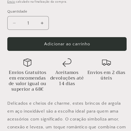
normal
Envio
calculado na finalização da compra.
Quantidade
Diminuir
Aumentar
a
a
quantidade
quantidade
de
de
Adicionar ao carrinho
Brincos
Brincos
Coração
Coração
em
em
Aço
Aço
Envios Gratuitos
Aceitamos
Envios em 2 dias
inoxidável
inoxidável
em encomendas
devoluções até
úteis
de valor igual ou
14 dias
superior a 68€
Delicados e cheios de charme, estes brincos de argola
em aço inoxidável são a escolha ideal para quem ama
acessórios com significado. O coração simboliza amor,
conexão e leveza, um toque romântico que combina com