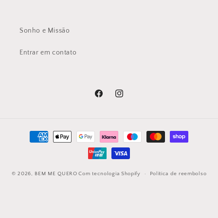
Sonho e Missão
Entrar em contato
Facebook
Instagram
Métodos
de
pagamento
© 2026,
BEM ME QUERO
Com tecnologia Shopify
Política de reembolso
Política de privacidade
Política de envio
Informações de contacto
Aviso legal