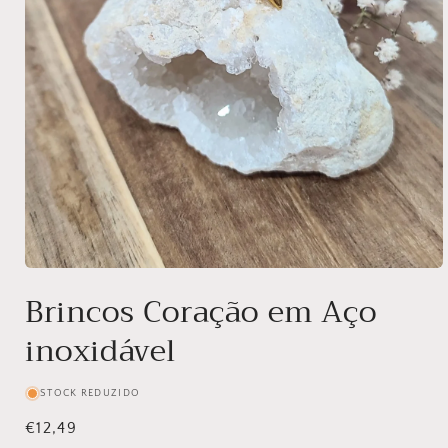
Abrir
conteúdo
Brincos Coração em Aço
multimédia
1
inoxidável
em
modal
STOCK REDUZIDO
Preço
€12,49