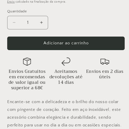
normal
Envio
calculado na finalização da compra.
Quantidade
Diminuir
Aumentar
a
a
quantidade
quantidade
de
de
Adicionar ao carrinho
Colar
Colar
Coração
Coração
em
em
Aço
Aço
Envios Gratuitos
Aceitamos
Envios em 2 dias
Inoxidavel
Inoxidavel
em encomendas
devoluções até
úteis
de valor igual ou
14 dias
superior a 68€
Encante-se com a delicadeza e o brilho do nosso colar
com pingente de coração. Feito em aço inoxidável, este
acessório combina elegância e durabilidade, sendo
perfeito para usar no dia a dia ou em ocasiões especiais.