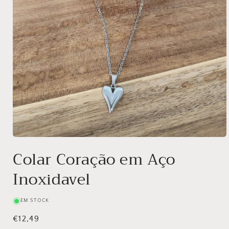
Abrir
conteúdo
Colar Coração em Aço
multimédia
1
Inoxidavel
em
modal
EM STOCK
Preço
€12,49