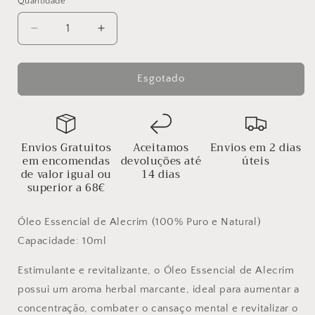
Quantidade
Diminuir
Aumentar
a
a
quantidade
quantidade
de
de
Esgotado
Óleo
Óleo
Essencial
Essencial
de
de
Alecrim
Alecrim
Envios Gratuitos
Aceitamos
Envios em 2 dias
em encomendas
devoluções até
úteis
de valor igual ou
14 dias
superior a 68€
Óleo Essencial de Alecrim (100% Puro e Natural)
Capacidade: 10ml
Estimulante e revitalizante, o Óleo Essencial de Alecrim
possui um aroma herbal marcante, ideal para aumentar a
concentração, combater o cansaço mental e revitalizar o